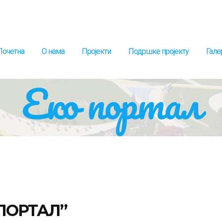
Почетна
О нама
Пројекти
Подршке пројекту
Гале
Еко портал
 ПОРТАЛ”