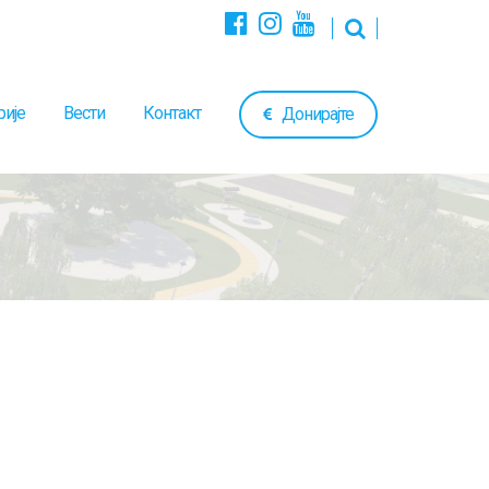
рије
Вести
Контакт
Донирајте