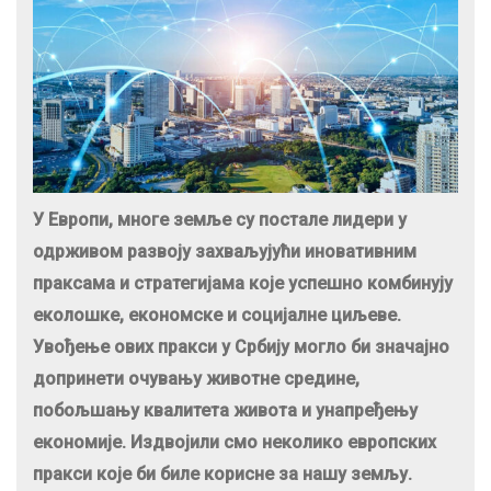
У Европи, многе земље су постале лидери у
одрживом развоју захваљујући иновативним
праксама и стратегијама које успешно комбинују
еколошке, економске и социјалне циљеве.
Увођење ових пракси у Србију могло би значајно
допринети очувању животне средине,
побољшању квалитета живота и унапређењу
економије. Издвојили смо неколико европских
пракси које би биле корисне за нашу земљу.