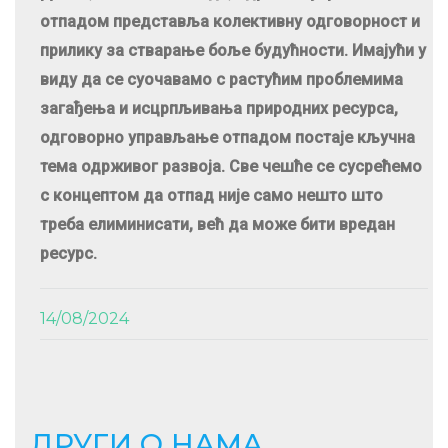
отпадом представља колективну одговорност и
прилику за стварање боље будућности. Имајући у
виду да се суочавамо с растућим проблемима
загађења и исцрпљивања природних ресурса,
одговорно управљање отпадом постаје кључна
тема одрживог развоја. Све чешће се сусрећемо
с концептом да отпад није само нешто што
треба елиминисати, већ да може бити вредан
ресурс.
14/08/2024
ДРУГИ О НАМА