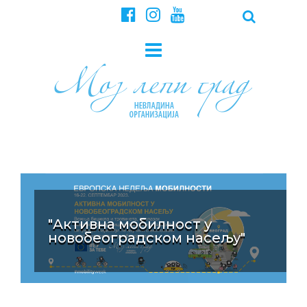
"Активна мобилност у
новобеоградском насељу"