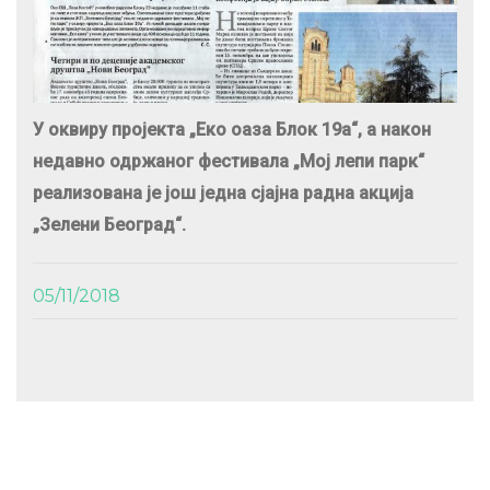
У оквиру пројекта „Еко оаза Блок 19а“, а након
недавно одржаног фестивала „Мој лепи парк“
реализована је још једна сјајна радна акција
„Зелени Београд“.
05/11/2018