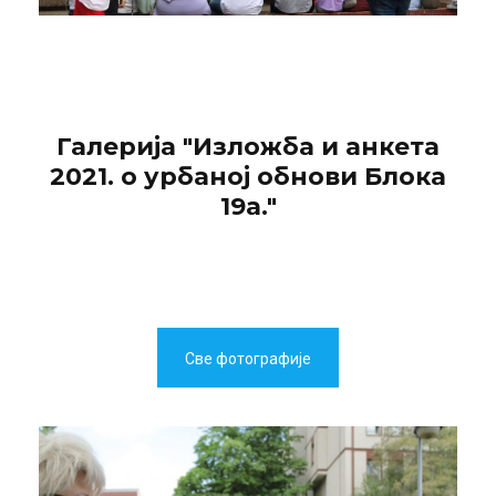
Галерија "Изложба и анкета
2021. о урбаној обнови Блока
19а."
Све фотографије